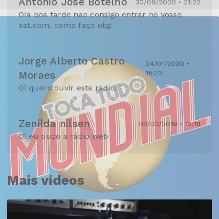
Antonio Jose Botelho
30/09/2020 • 21:22
Ola boa tarde nao consigo entrar no vosso
xat.com, como faço obg
Jorge Alberto Castro
24/01/2020 •
15:23
Moraes
Oi quero ouvir esta rádio!
Zenilda nilsen
03/03/2019 • 13:18
Oi eu ouço a rádio web
Mais vídeos