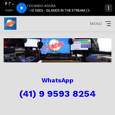
TOCANDO AGORA
REAM ) )LIVE)
BEE GEES - ISLANDS IN THE STREAM ) )LIVE)
MENU
WhatsApp
(41) 9 9593 8254