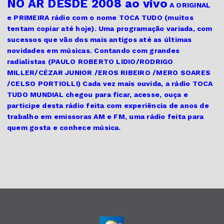
NO AR DESDE 2008 ao vivo
A ORIGINAL
e PRIMEIRA
rádio com o nome TOCA TUDO (muitos
tentam copiar até hoje). Uma programação variada, com
sucessos que vão dos mais antigos até as últimas
novidades em músicas. Contando com grandes
radialistas (PAULO ROBERTO LIDIO/RODRIGO
MILLER/CÉZAR JUNIOR /EROS RIBEIRO /MERO SOARES
/CELSO PORTIOLLI) Cada vez mais ouvida, a rádio TOCA
TUDO MUNDIAL chegou para ficar, acesse, ouça e
participe desta rádio feita com experiência de anos de
trabalho em emissoras AM e FM, uma rádio feita para
quem gosta e conhece música.