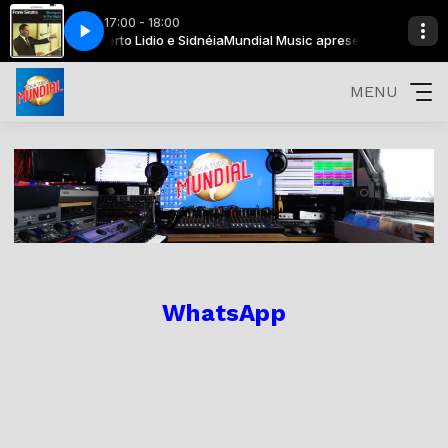
17:00 - 18:00
com Paulo Roberto Lidio e Sidnéia
sco com Paulo Roberto Lidio
RANGERS IN THE NIGHT
FRANK SINATRA - STRANGERS IN THE NIGHT
Toca Disco O melhor da era Disco com Paulo 
Mundial Music apresentação Lidio e Sid
MENU
WhatsApp